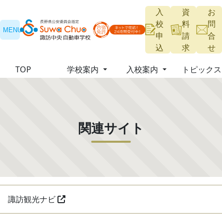
入
資
お
校
料
問
MENU
申
請
合
込
求
せ
TOP
学校案内
入校案内
トピックス
おすすめポイント
申込方法
フォトギャラ
取得できる免許
入校条件
関連サイト
関連サイト
宿泊施設・周辺環境
入校時の持ち物
新着情報
交通アクセス
教習カリキュラム
FAQ
諏訪観光ナビ